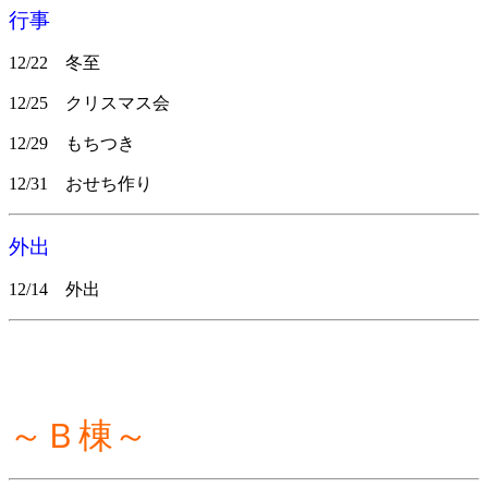
行事
12/22 冬至
12/25 クリスマス会
12/29 もちつき
12/31 おせち作り
外出
12/14 外出
～Ｂ棟～