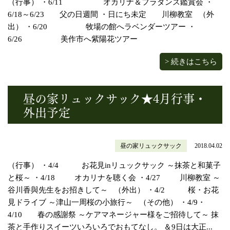
（行事） ・6/11 オカリナ＆フラダンス鑑賞会 ・
6/18～6/23 父の日週間 ・日にち未定 川柳教室 （外
出） ・6/20 牧場の館へラベンダーツアー ・
6/26 美作市へ紫陽花ツアー
> 続きはこちら
昼の家リュックサック★4月行事・
外出予定
昼の家リュックサック
2018.04.02
（行事） ・4/4 お花見inリュックサック ～抹茶と和菓子
と桜～ ・4/18 オカリナを聴く会 ・4/27 川柳教室 ～
谷川香與先生をお招きして～ （外出） ・4/2 桜・お花
見ドライブ ～津山一周桜の小旅行～ （その他） ・4/9・
4/10 春の感謝祭 ～ケアマネージャー様をご招待して～ 抹
茶と手作りスイーツいろいろでおもてなし。 ＆9日は大正...