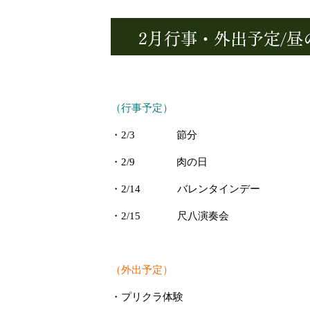
2月行事・外出予定/
（行事予定）
・2/3 節分
・2/9 肉の日
・2/14 バレンタインデー
・2/15 尺八演奏会
（外出予定）
・プリクラ体験