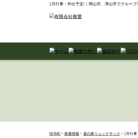
2月行事・外出予定/｜岡山市、津山市でグルー
HOME
>
新着情報
>
昼の家リュックサック
>
2月行事