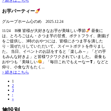
> 続きはこちら
お芋パーティー
グループホーム心のめ
2025.12.24
11/24 B棟 皆様が大好きなお芋が美味しい季節
昼食に
は、とろろごはん・さつま芋の甘煮、ポテトフライ、唐揚げ
をご提供し、3時のおやつには、皆様にさつま芋を潰した
り・混ぜたりしていただいて、スイートポテトを作りまし
た。 当日、イベントのお話をすると「楽しみ～」「どの芋
もみんな好きよ」と皆様ワクワクされていました。 昼食も
おやつも「美味しい
」「毎日これでもえーなー❣」などと
仰り、小食な方もたく...
> 続きはこちら
1
2
3
›
»
施設別