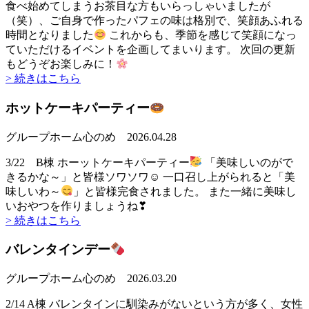
食べ始めてしまうお茶目な方もいらっしゃいましたが
（笑）、ご自身で作ったパフェの味は格別で、笑顔あふれる
時間となりました
これからも、季節を感じて笑顔になっ
ていただけるイベントを企画してまいります。 次回の更新
もどうぞお楽しみに！
> 続きはこちら
ホットケーキパーティー
グループホーム心のめ
2026.04.28
3/22 B棟 ホーットケーキパーティー
「美味しいのがで
きるかな～」と皆様ソワソワ☺ 一口召し上がられると「美
味しいわ～
」と皆様完食されました。 また一緒に美味し
いおやつを作りましょうね❣
> 続きはこちら
バレンタインデー
グループホーム心のめ
2026.03.20
2/14 A棟 バレンタインに馴染みがないという方が多く、女性