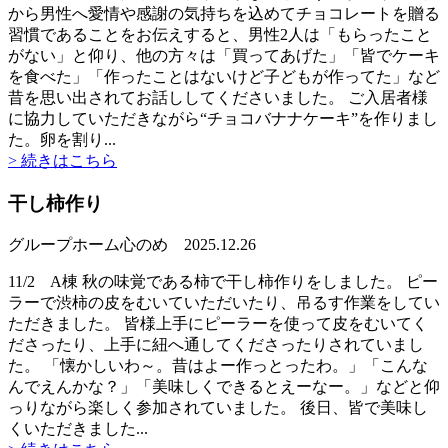
から男性へ愛情や感謝の気持ちを込めてチョコレートを贈る
習慣であることをお伝えすると、男性2人は「もらったこと
がない」と仰り、他の方々は「買ってあげた」「皆でケーキ
を食べた」「作ったことはないけど子どもが作ってた」など
昔を思い出されてお話ししてくださいました。 ご入居者様
に協力していただきながら“チョコバナナケーキ”を作りまし
た。卵を割り...
> 続きはこちら
干し柿作り
グループホーム心のめ
2025.12.26
11/2 A棟 秋の味覚である柿で干し柿作りをしました。 ピー
ラーで渋柿の皮をむいていただいたり、吊るす作業をしてい
ただきました。 皆様上手にピーラーを使って皮をむいてく
ださったり、上手に紐へ通してくださったりされていまし
た。 「懐かしいわ～。昔はよー作っとったわ。」「こんな
んでえんかな？」「美味しくできるとえーなー。」などと仰
っりながら楽しく参加されていました。 後日、皆で美味し
くいただきました...